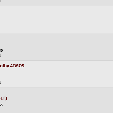
l
30
l
 Dolby ATMOS
l
t.f.)
45