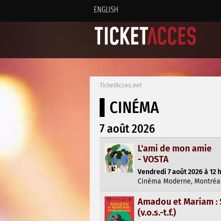
ENGLISH
TicketAcces.net
CINÉMA
7 août 2026
L'ami de mon amie
- VOSTA
Vendredi 7 août 2026 à 12 
Cinéma Moderne, Montréa
Amadou et Mariam : 
(v.o.s.-t.f.)