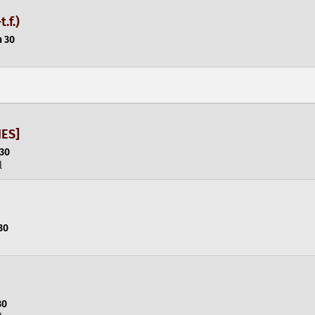
t.f.)
h 30
NES]
 30
l
30
30