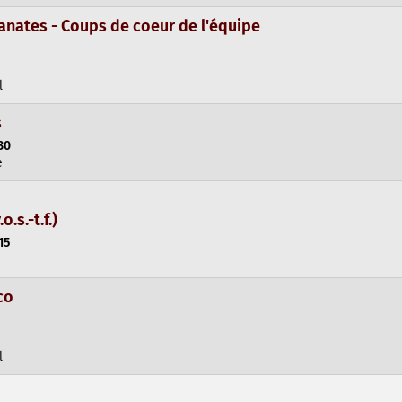
anates - Coups de coeur de l'équipe
l
s
30
e
.s.-t.f.)
15
co
l