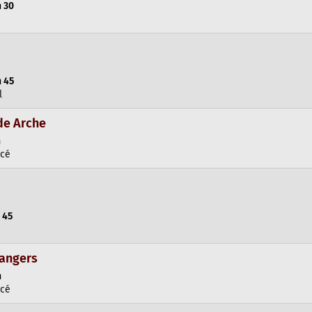
h 30
h 45
l
de Arche
h
rcé
 45
dangers
h
rcé