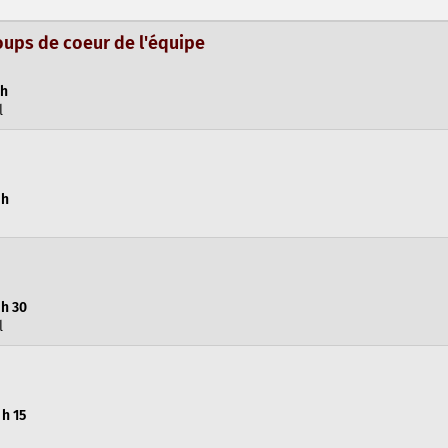
oups de coeur de l'équipe
 h
l
 h
 h 30
l
h 15