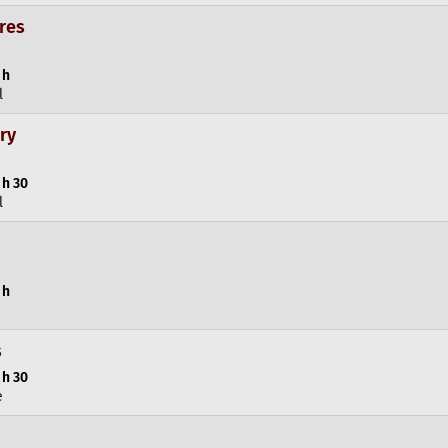
res
 h
l
ry
 h 30
l
 h
s
 h 30
e