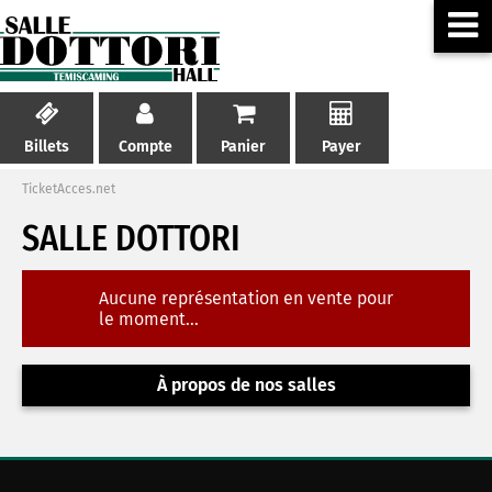
Billets
Compte
Panier
Payer
TicketAcces.net
SALLE DOTTORI
Aucune représentation en vente pour
le moment...
À propos de nos salles