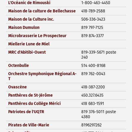
L'Océanic de Rimouski
1-800-463-4450
Maison de la culture de Bellechasse
418-789-2588
Maison de la Culture inc.
506-336-3423
Maison Dumulon
819 797-7125
Microbrasserie Le Prospecteur
819 874-3377
Miellerie Lune de Miel
MRC d'Abitibi-Ouest
819-339-5671 poste
240
Octenbulle
514 400-8168
Orchestre Symphonique Régional A-
819 762-0043
T
Ovascène
418-387-2200
Panthères de St-Jérôme
450.327.6435
Panthères du Collège Mérici
418 683-1591
Patriotes de l'UQTR
819 376-5011 poste
4380
Pirates de Ville-Marie
8196297262