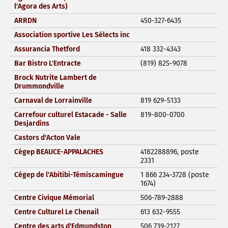
l'Agora des Arts)
ARRDN
450-327-6435
Association sportive Les Sélects inc
Assurancia Thetford
418 332-4343
Bar Bistro L'Entracte
(819) 825-9078
Brock Nutrite Lambert de
Drummondville
Carnaval de Lorrainville
819 629-5133
Carrefour culturel Estacade - Salle
819-800-0700
Desjardins
Castors d'Acton Vale
Cégep BEAUCE-APPALACHES
4182288896, poste
2331
Cégep de l'Abitibi-Témiscamingue
1 866 234-3728 (poste
1674)
Centre Civique Mémorial
506-789-2888
Centre Culturel Le Chenail
613 632-9555
Centre des arts d'Edmundston
506 739-2127