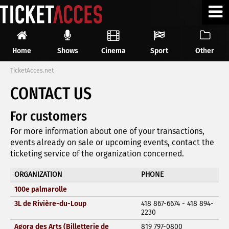
Home
Shows
Cinema
Sport
Other
TicketAcces.net
CONTACT US
For customers
For more information about one of your transactions,
events already on sale or upcoming events, contact the
ticketing service of the organization concerned.
ORGANIZATION
PHONE
100e palmarolle
3L de Rivière-du-Loup
418 867-6674 - 418 894-
2230
Agora des Arts (Billetterie de
819 797-0800