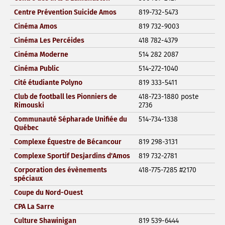
Centre Prévention Suicide Amos
819-732-5473
Cinéma Amos
819 732-9003
Cinéma Les Percéides
418 782-4379
Cinéma Moderne
514 282 2087
Cinéma Public
514-272-1040
Cité étudiante Polyno
819 333-5411
Club de football les Pionniers de
418-723-1880 poste
Rimouski
2736
Communauté Sépharade Unifiée du
514-734-1338
Québec
Complexe Équestre de Bécancour
819 298-3131
Complexe Sportif Desjardins d'Amos
819 732-2781
Corporation des évènements
418-775-7285 #2170
spéciaux
Coupe du Nord-Ouest
CPA La Sarre
Culture Shawinigan
819 539-6444