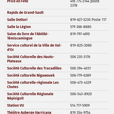
Price en Fête
418 775-2144 poste
2378
Rapids de Grand-Sault
Salle Dottori
819-627-3230 Poste 117
Salle la Légion
579 366-8880
Salon du livre de l'Abitibi-
819-797-4610
Témiscamingue
Service culturel de la Ville de Val-
819-825-3060
d'Or
Société Culturelle des Hauts-
506 235-3176
Plateaux
Société Culturelle des Tracadilles
506 394-4031
Société culturelle Nigawouek
506-779-6389
Société culturelle régionale Les
506-473-4329
Chutes
Société Culturelle Régionale
506-543-8920
Népisiguit
Station VU
514 717-5909
Théâtre Auberge Harricana
819 354-9754